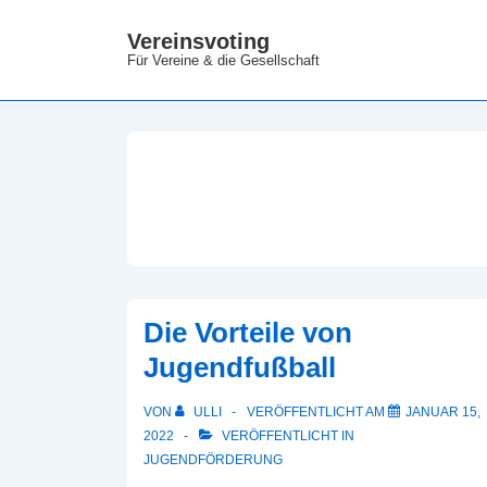
↓
Vereinsvoting
Zum
Für Vereine & die Gesellschaft
Inhalt
Die Vorteile von
Jugendfußball
VON
ULLI
VERÖFFENTLICHT AM
JANUAR 15,
2022
VERÖFFENTLICHT IN
JUGENDFÖRDERUNG