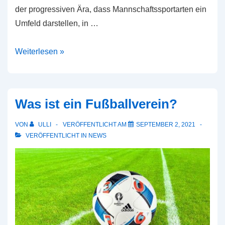
der progressiven Ära, dass Mannschaftssportarten ein
Umfeld darstellen, in …
Sport
Weiterlesen »
und
Sozialisation
Was ist ein Fußballverein?
VON
ULLI
VERÖFFENTLICHT AM
SEPTEMBER 2, 2021
VERÖFFENTLICHT IN
NEWS