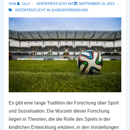
auf
VON
ULLI
VERÖFFENTLICHT AM
SEPTEMBER 19, 2021
der
VERÖFFENTLICHT IN
JUGENDFÖRDERUNG
Welt?
Es gibt eine lange Tradition der Forschung über Sport
und Sozialisation. Die Wurzeln dieser Forschung
liegen in Theorien, die die Rolle des Spiels in der
kindlichen Entwicklung erklären, in den Vorstellungen