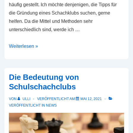
häufig gestellt. Ich möchte denjenigen, die Tipps für
die Gründung eines Schachklubs suchen, gerne
helfen. Da die Mittel und Methoden sehr
unterschiedlich sind, werde ich …
Tipps
Weiterlesen »
für
die
Gründung
Die Bedeutung von
eines
Schulschachclubs
Schachklubs
VON
ULLI
VERÖFFENTLICHT AM
MAI 12, 2021
VERÖFFENTLICHT IN
NEWS