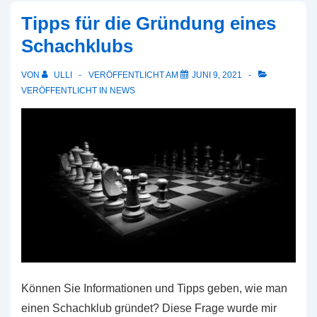
Mitgliedschaft
Tipps für die Gründung eines
in
Schachklubs
einem
Sportverein
VON
ULLI
VERÖFFENTLICHT AM
JUNI 9, 2021
VERÖFFENTLICHT IN
NEWS
Können Sie Informationen und Tipps geben, wie man
einen Schachklub gründet? Diese Frage wurde mir