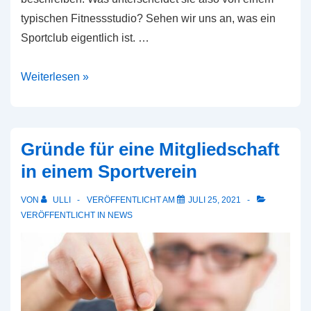
typischen Fitnessstudio? Sehen wir uns an, was ein
Sportclub eigentlich ist. …
Was
Weiterlesen »
ist
ein
Sportverein?
Gründe für eine Mitgliedschaft
in einem Sportverein
VON
ULLI
VERÖFFENTLICHT AM
JULI 25, 2021
VERÖFFENTLICHT IN
NEWS